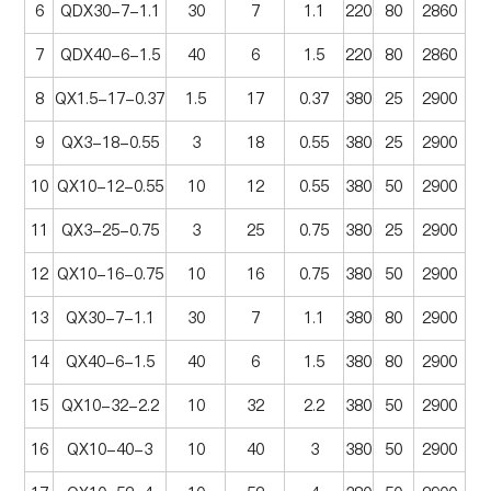
6
QDX30-7-1.1
30
7
1.1
220
80
2860
7
QDX40-6-1.5
40
6
1.5
220
80
2860
8
QX1.5-17-0.37
1.5
17
0.37
380
25
2900
9
QX3-18-0.55
3
18
0.55
380
25
2900
10
QX10-12-0.55
10
12
0.55
380
50
2900
11
QX3-25-0.75
3
25
0.75
380
25
2900
12
QX10-16-0.75
10
16
0.75
380
50
2900
13
QX30-7-1.1
30
7
1.1
380
80
2900
14
QX40-6-1.5
40
6
1.5
380
80
2900
15
QX10-32-2.2
10
32
2.2
380
50
2900
16
QX10-40-3
10
40
3
380
50
2900