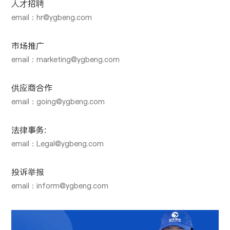
人才招聘
email：hr@ygbeng.com
市场推广
email：marketing@ygbeng.com
供应商合作
email：going@ygbeng.com
法律事务:
email：Legal@ygbeng.com
投诉举报
email：inform@ygbeng.com